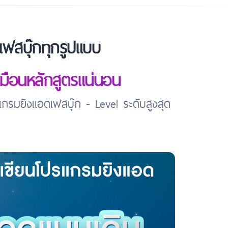
เฟสบุ๊กทุกรูปแบบ
หมือนหลักสูตรแน่นอน
รมยิงแอดเฟสบุ๊ก - Level ระดับสูงสุด